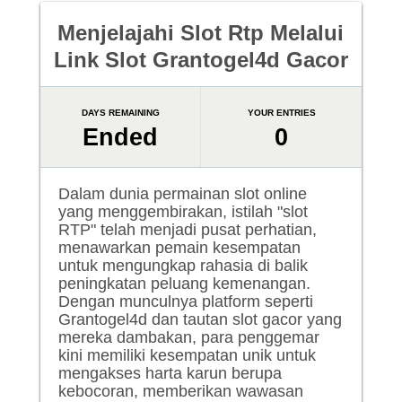
Menjelajahi Slot Rtp Melalui
Link Slot Grantogel4d Gacor
DAYS REMAINING
YOUR ENTRIES
Ended
0
Dalam dunia permainan slot online
yang menggembirakan, istilah "slot
RTP" telah menjadi pusat perhatian,
menawarkan pemain kesempatan
untuk mengungkap rahasia di balik
peningkatan peluang kemenangan.
Dengan munculnya platform seperti
Grantogel4d dan tautan slot gacor yang
mereka dambakan, para penggemar
kini memiliki kesempatan unik untuk
mengakses harta karun berupa
kebocoran, memberikan wawasan