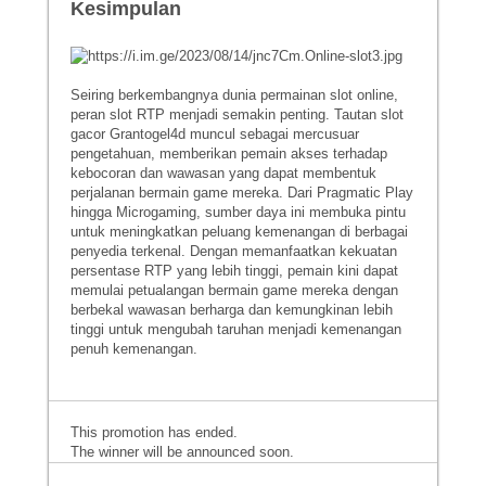
Kesimpulan
Seiring berkembangnya dunia permainan slot online,
peran slot RTP menjadi semakin penting. Tautan slot
gacor Grantogel4d muncul sebagai mercusuar
pengetahuan, memberikan pemain akses terhadap
kebocoran dan wawasan yang dapat membentuk
perjalanan bermain game mereka. Dari Pragmatic Play
hingga Microgaming, sumber daya ini membuka pintu
untuk meningkatkan peluang kemenangan di berbagai
penyedia terkenal. Dengan memanfaatkan kekuatan
persentase RTP yang lebih tinggi, pemain kini dapat
memulai petualangan bermain game mereka dengan
berbekal wawasan berharga dan kemungkinan lebih
tinggi untuk mengubah taruhan menjadi kemenangan
penuh kemenangan.
This promotion has ended.
The winner will be announced soon.