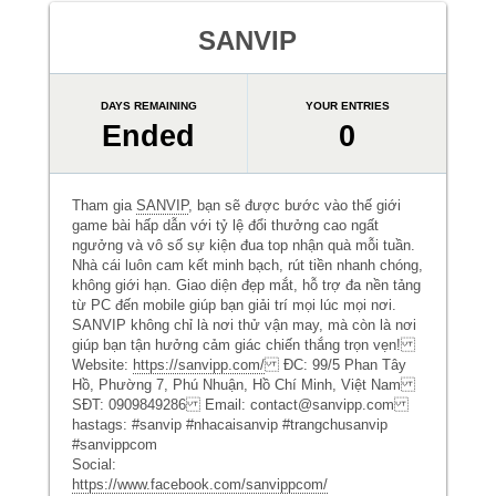
SANVIP
DAYS REMAINING
YOUR ENTRIES
Ended
0
Tham gia
SANVIP
, bạn sẽ được bước vào thế giới
game bài hấp dẫn với tỷ lệ đổi thưởng cao ngất
ngưởng và vô số sự kiện đua top nhận quà mỗi tuần.
Nhà cái luôn cam kết minh bạch, rút tiền nhanh chóng,
không giới hạn. Giao diện đẹp mắt, hỗ trợ đa nền tảng
từ PC đến mobile giúp bạn giải trí mọi lúc mọi nơi.
SANVIP không chỉ là nơi thử vận may, mà còn là nơi
giúp bạn tận hưởng cảm giác chiến thắng trọn vẹn!
Website:
https://sanvipp.com/
ĐC: 99/5 Phan Tây
Hồ, Phường 7, Phú Nhuận, Hồ Chí Minh, Việt Nam
SĐT: 0909849286 Email: contact@sanvipp.com
hastags: #sanvip #nhacaisanvip #trangchusanvip
#sanvippcom
Social:
https://www.facebook.com/sanvippcom/