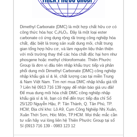
Dimethyl Carbonate (DMC) là một hợp chất hữu cơ có
công thức hóa học C₃H₆O₃. Đây là một loại ester
carbonate có ứng dụng rộng rãi trong công nghiệp hóa
chất, đặc biệt là trong sản xuất dung môi, chất trung
gian tổng hợp hữu cơ, và làm nguyên liệu thân thiện
với môi trường thay thế các hóa chất độc hại hơn như
phosgene hoặc methyl chloroformate. Thiên Phước
Group là đơn vị đâu tiên nhập khẩu trực tiếp và phân
phối dung môi Dimethyl Carbonate (DMC) công nghiệp
nhập khẩu giá sỉ & lẻ, chất lượng cao tại miền Trung
& Nam Việt Nam. Tìm nơi mua DMC nhập khẩu giá tốt
? Liên hệ 0913 716 139 ngay để nhận báo giá ưu đãi!
Để mua dung môi hóa chất DMC công nghiệp nhập
khẩu giá sỉ & lẻ, bạn có thể đến trực tiếp địa chỉ Số
25/12D Nguyễn Hậu, P. Tân Thành, Q. Tân Phú, TP.
HCM; Địa chỉ kho: Lô A9, Cụm Công Nghiệp Nhị Xuân,
Xuân Thới Sơn, Hóc Môn, TP.HCM. Mọi thắc mắc cần
tư vấn hãy vui lòng liên hệ Thiên Phước Group tại số
Sỉ (0913 716 139 - 0983 123 12