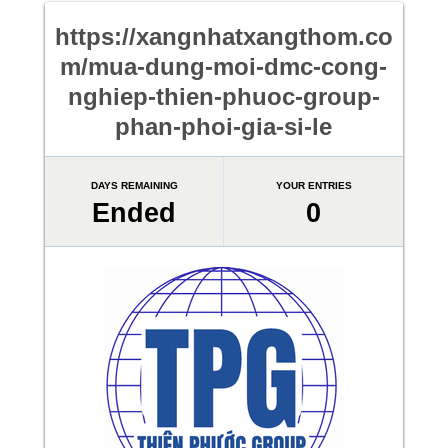
https://xangnhatxangthom.co
m/mua-dung-moi-dmc-cong-
nghiep-thien-phuoc-group-
phan-phoi-gia-si-le
DAYS REMAINING
YOUR ENTRIES
Ended
0