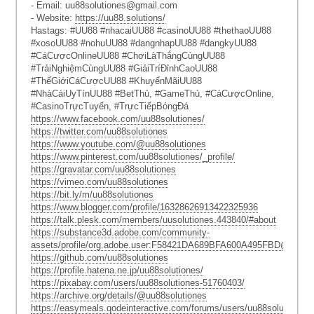
- Email: uu88solutiones@gmail.com
- Website:
https://uu88.solutions/
Hastags: #UU88 #nhacaiUU88 #casinoUU88 #thethaoUU88
#xosoUU88 #nohuUU88 #dangnhapUU88 #dangkyUU88
#CáCượcOnlineUU88 #ChơiLàThắngCùngUU88
#TrảiNghiệmCùngUU88 #GiảiTríĐỉnhCaoUU88
#ThếGiớiCáCượcUU88 #KhuyếnMãiUU88
#NhàCáiUyTínUU88 #BetThủ, #GameThủ, #CáCượcOnline,
#CasinoTrựcTuyến, #TrựcTiếpBóngĐá
https://www.facebook.com/uu88solutiones/
https://twitter.com/uu88solutiones
https://www.youtube.com/@uu88solutiones
https://www.pinterest.com/uu88solutiones/_profile/
https://gravatar.com/uu88solutiones
https://vimeo.com/uu88solutiones
https://bit.ly/m/uu88solutiones
https://www.blogger.com/profile/16328626913422325936
https://talk.plesk.com/members/uusolutiones.443840/#about
https://substance3d.adobe.com/community-
assets/profile/org.adobe.user:F58421DA689BFA600A495FBD@Adob
https://github.com/uu88solutiones
https://profile.hatena.ne.jp/uu88solutiones/
https://pixabay.com/users/uu88solutiones-51760403/
https://archive.org/details/@uu88solutiones
https://easymeals.qodeinteractive.com/forums/users/uu88solutiones/