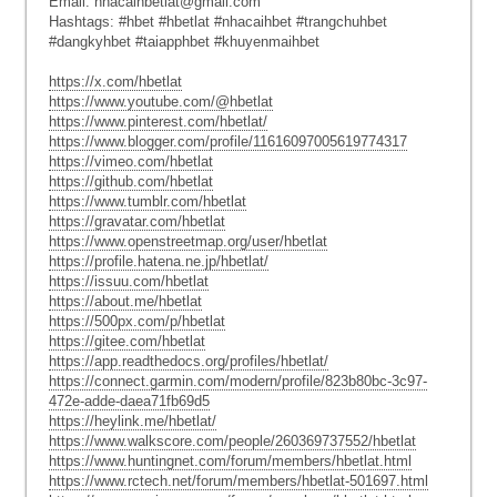
Email: nhacaihbetlat@gmail.com
Hashtags: #hbet #hbetlat #nhacaihbet #trangchuhbet
#dangkyhbet #taiapphbet #khuyenmaihbet
https://x.com/hbetlat
https://www.youtube.com/@hbetlat
https://www.pinterest.com/hbetlat/
https://www.blogger.com/profile/11616097005619774317
https://vimeo.com/hbetlat
https://github.com/hbetlat
https://www.tumblr.com/hbetlat
https://gravatar.com/hbetlat
https://www.openstreetmap.org/user/hbetlat
https://profile.hatena.ne.jp/hbetlat/
https://issuu.com/hbetlat
https://about.me/hbetlat
https://500px.com/p/hbetlat
https://gitee.com/hbetlat
https://app.readthedocs.org/profiles/hbetlat/
https://connect.garmin.com/modern/profile/823b80bc-3c97-
472e-adde-daea71fb69d5
https://heylink.me/hbetlat/
https://www.walkscore.com/people/260369737552/hbetlat
https://www.huntingnet.com/forum/members/hbetlat.html
https://www.rctech.net/forum/members/hbetlat-501697.html