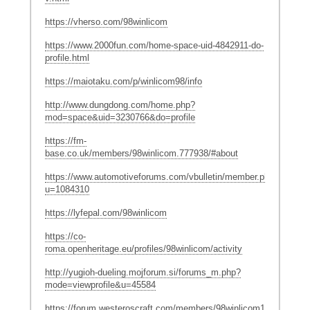
https://vherso.com/98winlicom
https://www.2000fun.com/home-space-uid-4842911-do-
profile.html
https://maiotaku.com/p/winlicom98/info
http://www.dungdong.com/home.php?
mod=space&uid=3230766&do=profile
https://fm-
base.co.uk/members/98winlicom.777938/#about
https://www.automotiveforums.com/vbulletin/member.php?
u=1084310
https://lyfepal.com/98winlicom
https://co-
roma.openheritage.eu/profiles/98winlicom/activity
http://yugioh-dueling.mojforum.si/forums_m.php?
mode=viewprofile&u=45584
https://forum.westeroscraft.com/members/98winlicom1.34688/#ab