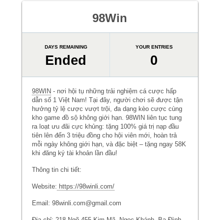
98Win
DAYS REMAINING
YOUR ENTRIES
Ended
0
98WIN
- nơi hội tụ những trải nghiệm cá cược hấp
dẫn số 1 Việt Nam! Tại đây, người chơi sẽ được tận
hưởng tỷ lệ cược vượt trội, đa dạng kèo cược cùng
kho game đồ sộ không giới hạn. 98WIN liên tục tung
ra loạt ưu đãi cực khủng: tặng 100% giá trị nạp đầu
tiên lên đến 3 triệu đồng cho hội viên mới, hoàn trả
mỗi ngày không giới hạn, và đặc biệt – tặng ngay 58K
khi đăng ký tài khoản lần đầu!
Thông tin chi tiết:
Website:
https://98winli.com/
Email: 98winli.com@gmail.com
Địa chỉ: 218 Ngõ 455 Kim Mã, Ngọc Khánh, Ba Đình,