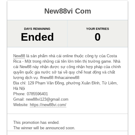
New88vi Com
DAYS REMAINING
YOUR ENTRIES
Ended
0
New88
là sản phẩm nhà cái online thuộc công ty của Costa
Rica - Một trong những cái tên lớn trên thị trường game. Nhà
cái New88 này nhận được sự công nhận hợp pháp của chính
quyền quốc gia nước sở tại về quy chế hoạt động và chất
lượng dịch vụ. #new88 #nhacainew88
Địa chỉ: 129 Phạm Văn Đồng, phường Xuân Đỉnh, Từ Liêm,
Hà Nội
Phone: 0785596401
Gmail: new88vi123@gmail.com
Website:
https://new88vi.com/
This promotion has ended.
The winner will be announced soon.