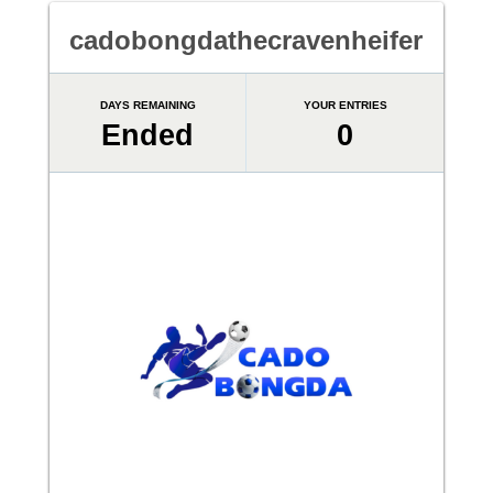
cadobongdathecravenheifer
DAYS REMAINING
YOUR ENTRIES
Ended
0