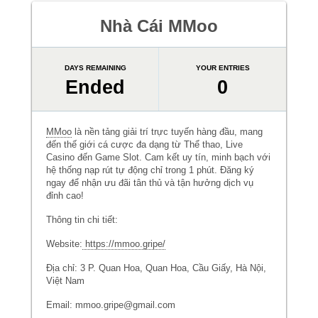
Nhà Cái MMoo
DAYS REMAINING
YOUR ENTRIES
Ended
0
MMoo
là nền tảng giải trí trực tuyến hàng đầu, mang
đến thế giới cá cược đa dạng từ Thể thao, Live
Casino đến Game Slot. Cam kết uy tín, minh bạch với
hệ thống nạp rút tự động chỉ trong 1 phút. Đăng ký
ngay để nhận ưu đãi tân thủ và tận hưởng dịch vụ
đỉnh cao!
Thông tin chi tiết:
Website:
https://mmoo.gripe/
Địa chỉ: 3 P. Quan Hoa, Quan Hoa, Cầu Giấy, Hà Nội,
Việt Nam
Email: mmoo.gripe@gmail.com