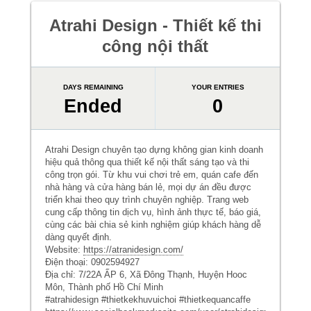
Atrahi Design - Thiết kế thi
công nội thất
DAYS REMAINING
YOUR ENTRIES
Ended
0
Atrahi Design chuyên tạo dựng không gian kinh doanh
hiệu quả thông qua thiết kế nội thất sáng tạo và thi
công trọn gói. Từ khu vui chơi trẻ em, quán cafe đến
nhà hàng và cửa hàng bán lẻ, mọi dự án đều được
triển khai theo quy trình chuyên nghiệp. Trang web
cung cấp thông tin dịch vụ, hình ảnh thực tế, báo giá,
cùng các bài chia sẻ kinh nghiệm giúp khách hàng dễ
dàng quyết định.
Website:
https://atranidesign.com/
Điện thoại: 0902594927
Địa chỉ: 7/22A ẤP 6, Xã Đông Thạnh, Huyện Hooc
Môn, Thành phố Hồ Chí Minh
#atrahidesign #thietkekhuvuichoi #thietkequancaffe