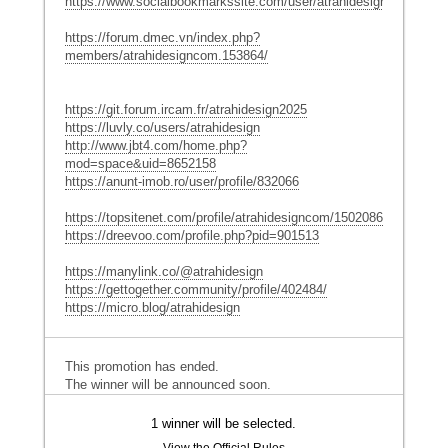
https://www.socialbookmarkssite.com/user/atrahidesigncom/
https://forum.dmec.vn/index.php?
members/atrahidesigncom.153864/
https://git.forum.ircam.fr/atrahidesign2025
https://luvly.co/users/atrahidesign
http://www.jbt4.com/home.php?
mod=space&uid=8652158
https://anunt-imob.ro/user/profile/832066
https://topsitenet.com/profile/atrahidesigncom/1502086/
https://dreevoo.com/profile.php?pid=901513
https://manylink.co/@atrahidesign
https://gettogether.community/profile/402484/
https://micro.blog/atrahidesign
This promotion has ended.
The winner will be announced soon.
1 winner will be selected.