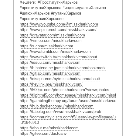
Хештеги: #ПроституткиХарьков
#проституткиХарькова #индивидуалкиХарьков
#шлюхиХарьков #путаныХарьков
#проституткивХарькове
https://www.youtube.com/@misskharkivcom
https://www.pinterest.com/misskharkivcom/
https://gravatar.com/misskharkivcom
https://vimeo.com/misskharkivcom
https://x.com/misskharkivcom
https://www.tumblr.com/misskharkivcom
https://www.twitch.tv/misskharkivcom/about
https://issuu.com/misskharkivcom
https://b.hatena.ne.jp/misskharkivcom/bookmark
https://gitlab.com/misskharkivcom
https://disqus.com/by/misskharkivcom/about/
https://heylink.me/misskharkivcom/
https://500px.com/p/misskharkivcom?view=photos
https://fliphtml5.com/homepage/misskharkivcom/misskharkiv/
https://gamblingtherapy.org/forum/users/misskharkivcom/
https://hub.docker.com/u/misskharkivcom
https://tabelog.com/rvwr/misskharkivcom/prof/
https://community.cisco.com/t5/user/viewprofilepage/user-
id/1946910
https://about.me/misskharkivcom
https://gitee.com/ductoanv