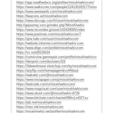
https://app.readthedocs.org/profiles/misskharkivcom/
https://www.walkscore.com/people/124130183177/misskharkiv
https://www.awwwards.com/misskharkivcom/
https://beacons.ai/misskharkivcom
https://www.discogs.com/fr/user/misskharkivcom
http://gojourney.xsrv.jp/index.php?MissKharkiv
https://www.nicovideo.jp/user/142428005/video
https://www.postman.com/misskharkivcom?
https://qna.habr.com/user/misskharkivcom
https://website.informer.com/misskharkiv.com
https://www.diigo.com/profile/misskharkivcom
https://vc.ru/id5525634
https://comicvine.gamespot.com/profile/misskharkivcom/
https://devpost.com/ductoanv316
https://3dwarehouse.sketchup.com/by/misskharkivcom
https://anyflip.com/homepage/rdrvx#About
https://wakelet.com/@misskharkivcom
https://www.instapaper.com/p/misskharkivcom
https://leetcode.com/u/misskharkivcom/
https://www.magcloud.com/user/misskharkivcom
https://www.skool.com/@misskharkiv-6726
https://www.bitchute.com/channel/89ttvLm0ZYzu
https://jali.me/misskharkivcom
https://mez.ink/misskharkivcom
https://myanimelist.net/profile/misskharkivcom