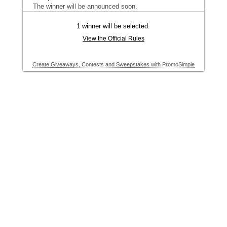
The winner will be announced soon.
1 winner will be selected.
View the Official Rules
Create Giveaways, Contests and Sweepstakes with PromoSimple