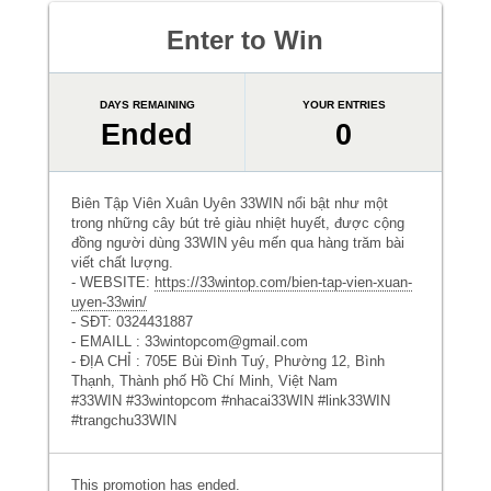
Enter to Win
DAYS REMAINING
YOUR ENTRIES
Ended
0
Biên Tập Viên Xuân Uyên 33WIN nổi bật như một
trong những cây bút trẻ giàu nhiệt huyết, được cộng
đồng người dùng 33WIN yêu mến qua hàng trăm bài
viết chất lượng.
- WEBSITE:
https://33wintop.com/bien-tap-vien-xuan-
uyen-33win/
- SĐT: 0324431887
- EMAILL : 33wintopcom@gmail.com
- ĐỊA CHỈ : 705E Bùi Đình Tuý, Phường 12, Bình
Thạnh, Thành phố Hồ Chí Minh, Việt Nam
#33WIN #33wintopcom #nhacai33WIN #link33WIN
#trangchu33WIN
This promotion has ended.