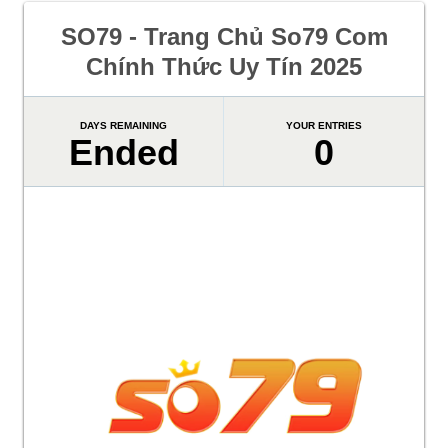
SO79 - Trang Chủ So79 Com
Chính Thức Uy Tín 2025
DAYS REMAINING
YOUR ENTRIES
Ended
0