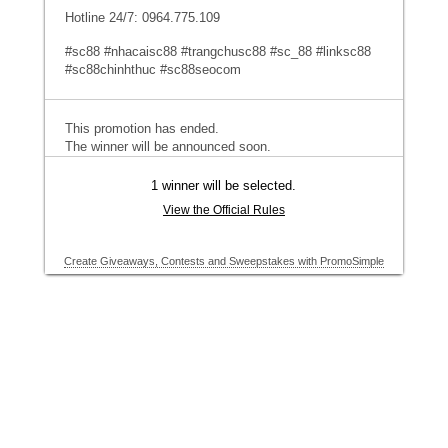
Hotline 24/7: 0964.775.109
#sc88 #nhacaisc88 #trangchusc88 #sc_88 #linksc88
#sc88chinhthuc #sc88seocom
This promotion has ended.
The winner will be announced soon.
1 winner will be selected.
View the Official Rules
Create Giveaways, Contests and Sweepstakes with PromoSimple