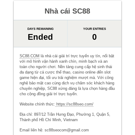
Nhà cái SC88
DAYS REMAINING
YOUR ENTRIES
Ended
0
SC88.COM
là nhà cái giải trí trực tuyến uy tín, nổi bật
với mô hình vận hành xanh chín, minh bạch và an
toàn cho người chơi. Nền tảng cung cấp hệ sinh thái
đa dạng từ cá cược thể thao, casino online đến slot
game hiện đại, tối ưu trải nghiệm mượt mà. Với công
nghệ bảo mật cao cùng dịch vụ chăm sóc khách hàng
chuyên nghiệp, SC88 xứng đáng là lựa chọn hàng đầu
cho cộng đồng giải trí trực tuyến.
Website chính thức:
https://sc88seo.com/
Địa chỉ: 897/12 Trần Hưng Đạo, Phường 1, Quận 5,
Thành phố Hồ Chí Minh, Vietnam
Email liên hệ: sc88seocom@gmail.com