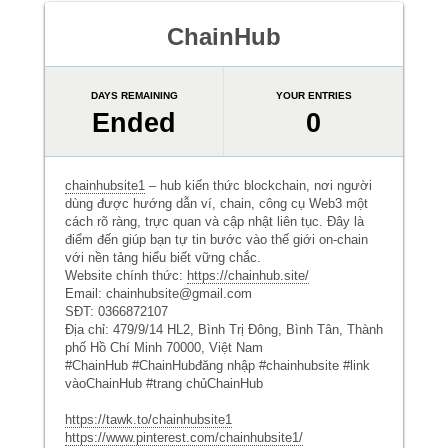
ChainHub
DAYS REMAINING
YOUR ENTRIES
Ended
0
chainhubsite1
– hub kiến thức blockchain, nơi người
dùng được hướng dẫn ví, chain, công cụ Web3 một
cách rõ ràng, trực quan và cập nhật liên tục. Đây là
điểm đến giúp bạn tự tin bước vào thế giới on-chain
với nền tảng hiểu biết vững chắc.
Website chính thức:
https://chainhub.site/
Email: chainhubsite@gmail.com
SĐT: 0366872107
Địa chỉ: 479/9/14 HL2, Bình Trị Đông, Bình Tân, Thành
phố Hồ Chí Minh 70000, Việt Nam
#ChainHub #ChainHubđăng nhập #chainhubsite #link
vàoChainHub #trang chủChainHub
https://tawk.to/chainhubsite1
https://www.pinterest.com/chainhubsite1/