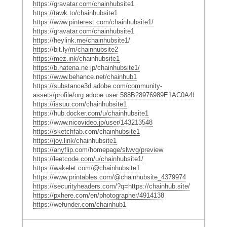
https://gravatar.com/chainhubsite1
https://tawk.to/chainhubsite1
https://www.pinterest.com/chainhubsite1/
https://gravatar.com/chainhubsite1
https://heylink.me/chainhubsite1/
https://bit.ly/m/chainhubsite2
https://mez.ink/chainhubsite1
https://b.hatena.ne.jp/chainhubsite1/
https://www.behance.net/chainhub1
https://substance3d.adobe.com/community-
assets/profile/org.adobe.user:588B28976989E1AC0A495C6A@A
https://issuu.com/chainhubsite1
https://hub.docker.com/u/chainhubsite1
https://www.nicovideo.jp/user/143213548
https://sketchfab.com/chainhubsite1
https://joy.link/chainhubsite1
https://anyflip.com/homepage/slwvg/preview
https://leetcode.com/u/chainhubsite1/
https://wakelet.com/@chainhubsite1
https://www.printables.com/@chainhubsite_4379974
https://securityheaders.com/?q=https://chainhub.site/
https://pxhere.com/en/photographer/4914138
https://wefunder.com/chainhub1