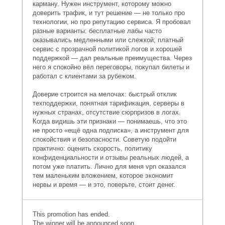
карману. Нужен инструмент, которому можно
доверить трафик, и тут решение — не только про
технологии, но про репутацию сервиса. Я пробовал
разные варианты: бесплатные лабы часто
оказывались медленными или слежкой; платный
сервис с прозрачной политикой логов и хорошей
поддержкой — дал реальные преимущества. Через
него я спокойно вёл переговоры, покупал билеты и
работал с клиентами за рубежом.
Доверие строится на мелочах: быстрый отклик
техподдержки, понятная тарификация, серверы в
нужных странах, отсутствие сюрпризов в логах.
Когда видишь эти признаки — понимаешь, что это
не просто «ещё одна подписка», а инструмент для
спокойствия и безопасности. Советую подойти
практично: оценить скорость, политику
конфиденциальности и отзывы реальных людей, а
потом уже платить. Лично для меня vpn оказался
тем маленьким вложением, которое экономит
нервы и время — и это, поверьте, стоит денег.
This promotion has ended.
The winner will be announced soon.