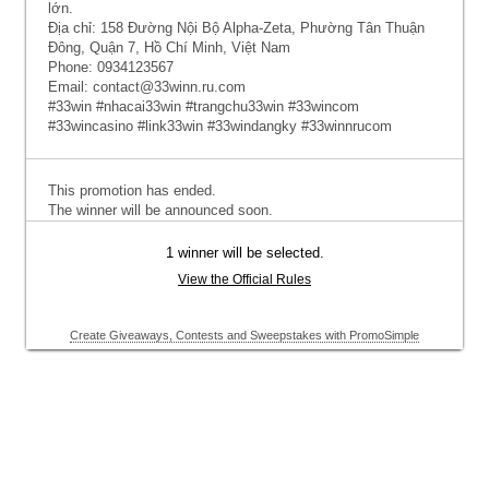
lớn.
Địa chỉ: 158 Đường Nội Bộ Alpha-Zeta, Phường Tân Thuận
Đông, Quận 7, Hồ Chí Minh, Việt Nam
Phone: 0934123567
Email: contact@33winn.ru.com
#33win #nhacai33win #trangchu33win #33wincom
#33wincasino #link33win #33windangky #33winnrucom
This promotion has ended.
The winner will be announced soon.
1 winner will be selected.
View the Official Rules
Create Giveaways, Contests and Sweepstakes with PromoSimple