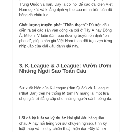
Trung Quốc và Iran. Đây là cơ hội để các đại diện Việt
Nam cọ xát và khẳng định vị thế của mình trên bản đồ
bóng đá châu lục.
Chất lượng truyền phát "Thần thạch":
Dù trận đấu
diễn ra tại các sân vận động xa xôi ở Tây Á hay Đông
Á, MitomTV luôn đảm bảo đường truyền ổn định "phi
phong", giúp khán giả Việt Nam theo dõi trọn vẹn từng
nhịp đập của giải đấu danh giá này.
3. K-League & J-League: Vườn Ươm
Những Ngôi Sao Toàn Cầu
Sự xuất hiện của K-League (Hàn Quốc) và J-League
(Nhật Bản) trên hệ thống
MitomTV
mang lại một lựa
chọn giải trí đẳng cấp cho những người sành bóng đá.
Lối đá kỷ luật và kỹ thuật:
Hai giải đấu hàng đầu
châu Á này nổi tiếng với sự chuyên nghiệp, tính kỷ
luật thép và tư duy chiến thuật hiện đại. Đây là nơi