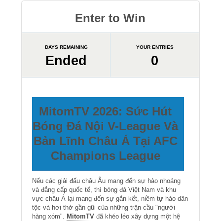
Enter to Win
DAYS REMAINING
YOUR ENTRIES
Ended
0
MitomTV 2026: Sức Hút
Bóng Đá Nội V-League Và
Bản Lĩnh Châu Á Tại AFC
Champions League
Nếu các giải đấu châu Âu mang đến sự hào nhoáng
và đẳng cấp quốc tế, thì bóng đá Việt Nam và khu
vực châu Á lại mang đến sự gắn kết, niềm tự hào dân
tộc và hơi thở gần gũi của những trận cầu "người
hàng xóm".
MitomTV
đã khéo léo xây dựng một hệ