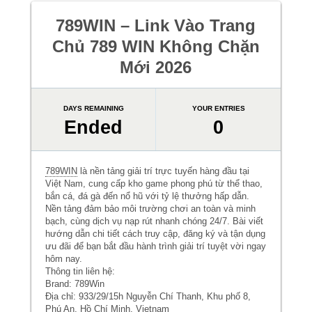
789WIN – Link Vào Trang
Chủ 789 WIN Không Chặn
Mới 2026
DAYS REMAINING
YOUR ENTRIES
Ended
0
789WIN
là nền tảng giải trí trực tuyến hàng đầu tại
Việt Nam, cung cấp kho game phong phú từ thể thao,
bắn cá, đá gà đến nổ hũ với tỷ lệ thưởng hấp dẫn.
Nền tảng đảm bảo môi trường chơi an toàn và minh
bạch, cùng dịch vụ nạp rút nhanh chóng 24/7. Bài viết
hướng dẫn chi tiết cách truy cập, đăng ký và tận dụng
ưu đãi để bạn bắt đầu hành trình giải trí tuyệt vời ngay
hôm nay.
Thông tin liên hệ:
Brand: 789Win
Địa chỉ: 933/29/15h Nguyễn Chí Thanh, Khu phố 8,
Phú An, Hồ Chí Minh, Vietnam