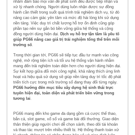
nhằm đảm bảo mọi vấn đề phát sinh đều được tiếp nhận và
xử lý nhanh chóng. Người dùng luôn nhận được sự đồng
hành cần thiết trong suốt quá trình trải nghiệm dịch vụ, từ đó
nâng cao cảm giác yên tâm và mức độ hài lòng khi sử dụng
nền tảng. Việc duy trì chất lượng hỗ trợ ổn định cũng góp
phần tạo nên sự gắn bó bền vững giữa hệ thống và cộng
đồng người dùng hiện đại.
Dịch vụ hỗ trợ tận tâm là yếu tố
giúp PG66 nâng cao giá trị trải nghiệm tổng thể trên môi
trường số
.
Trong thời gian tới, PG66 sẽ tiếp tục đầu tư mạnh vào công
nghệ, mở rộng tiện ích và tối ưu hệ thống vận hành nhằm
mang đến trải nghiệm toàn diện hơn cho người dùng hiện đại.
Sự kết hợp giữa đổi mới công nghệ, khả năng thích ứng linh
hoạt và hiệu quả sử dụng sẽ giúp nền tảng duy trì tốc độ phát
triển tích cực trong môi trường số đang thay đổi từng ngày.
PG66 hướng đến mục tiêu xây dựng hệ sinh thái trực
tuyến hiện đại, toàn diện và phát triển bền vững trong
tương lai
.
PG66 mang đến kho game đa dạng gồm cá cược thể thao,
bắn cá, slot game, xổ số và game bài đổi thưởng. Giao diện
thân thiện giúp người chơi dễ chọn sảnh, theo dõi tài khoản
và thao tác mượt trên nhiều thiết bị. Hệ thống thanh toán xử