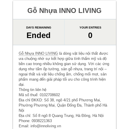
Gỗ Nhựa INNO LIVING
DAYS REMAINING
YOUR ENTRIES
Ended
0
Gỗ Nhựa INNO LIVING
là dòng vật liệu nội thất được
ưa chuộng nhờ sự kết hợp giữa tính thẩm mỹ và độ
bền cao trong nhiều không gian sử dụng. Với các ứng
dụng như tấm ốp tường, sàn gỗ nhựa, trang trí nội –
ngoại thất và vật liệu chống ẩm, chống mối mọt, sản
phẩm mang đến giải pháp tối ưu cho công trình hiện
đại.
Thông tin liên hệ
Mã số thuế: 0102708602
Địa chỉ ĐKKD: Số 38, ngõ 4/21 phố Phương Mai,
Phường Phương Mai, Quận Đống Đa, Thành phố Hà
Nội
Địa chỉ: Số 8 ngõ 8 Quang Trung, Hà Đông, Hà Nội
Phone: 0938221363
Email: info@innoliving.vn