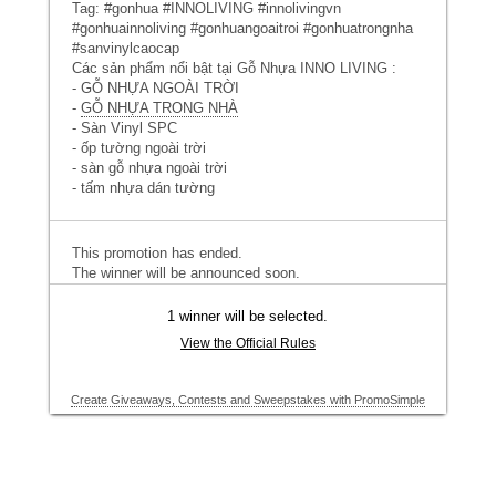
Tag: #gonhua #INNOLIVING #innolivingvn
#gonhuainnoliving #gonhuangoaitroi #gonhuatrongnha
#sanvinylcaocap
Các sản phẩm nổi bật tại Gỗ Nhựa INNO LIVING :
- GỖ NHỰA NGOÀI TRỜI
-
GỖ NHỰA TRONG NHÀ
- Sàn Vinyl SPC
- ốp tường ngoài trời
- sàn gỗ nhựa ngoài trời
- tấm nhựa dán tường
This promotion has ended.
The winner will be announced soon.
1 winner will be selected.
View the Official Rules
Create Giveaways, Contests and Sweepstakes with PromoSimple