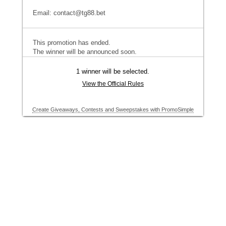
Email: contact@tg88.bet
This promotion has ended.
The winner will be announced soon.
1 winner will be selected.
View the Official Rules
Create Giveaways, Contests and Sweepstakes with PromoSimple