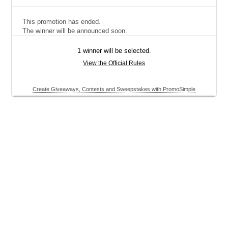
This promotion has ended.
The winner will be announced soon.
1 winner will be selected.
View the Official Rules
Create Giveaways, Contests and Sweepstakes with PromoSimple