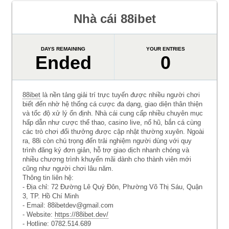
Nhà cái 88ibet
DAYS REMAINING
YOUR ENTRIES
Ended
0
88ibet
là nền tảng giải trí trực tuyến được nhiều người chơi
biết đến nhờ hệ thống cá cược đa dạng, giao diện thân thiện
và tốc độ xử lý ổn định. Nhà cái cung cấp nhiều chuyên mục
hấp dẫn như cược thể thao, casino live, nổ hũ, bắn cá cùng
các trò chơi đổi thưởng được cập nhật thường xuyên. Ngoài
ra, 88i còn chú trọng đến trải nghiệm người dùng với quy
trình đăng ký đơn giản, hỗ trợ giao dịch nhanh chóng và
nhiều chương trình khuyến mãi dành cho thành viên mới
cũng như người chơi lâu năm.
Thông tin liên hệ:
- Địa chỉ: 72 Đường Lê Quý Đôn, Phường Võ Thị Sáu, Quận
3, TP. Hồ Chí Minh
- Email: 88ibetdev@gmail.com
- Website:
https://88ibet.dev/
- Hotline: 0782.514.689