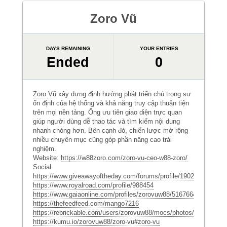
Zoro Vũ
DAYS REMAINING
YOUR ENTRIES
Ended
0
Zoro Vũ
xây dựng định hướng phát triển chú trọng sự
ổn định của hệ thống và khả năng truy cập thuận tiện
trên mọi nền tảng. Ông ưu tiên giao diện trực quan
giúp người dùng dễ thao tác và tìm kiếm nội dung
nhanh chóng hơn. Bên cạnh đó, chiến lược mở rộng
nhiều chuyên mục cũng góp phần nâng cao trải
nghiệm.
Website:
https://w88zoro.com/zoro-vu-ceo-w88-zoro/
Social
https://www.giveawayoftheday.com/forums/profile/1902616
https://www.royalroad.com/profile/988454
https://www.gaiaonline.com/profiles/zorovuw88/51676646/
https://thefeedfeed.com/mango7216
https://rebrickable.com/users/zorovuw88/mocs/photos/
https://kumu.io/zorovuw88/zoro-vu#zoro-vu