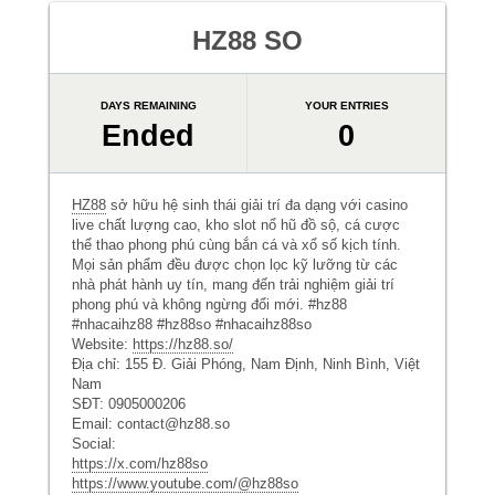
HZ88 SO
DAYS REMAINING
YOUR ENTRIES
Ended
0
HZ88
sở hữu hệ sinh thái giải trí đa dạng với casino
live chất lượng cao, kho slot nổ hũ đồ sộ, cá cược
thể thao phong phú cùng bắn cá và xổ số kịch tính.
Mọi sản phẩm đều được chọn lọc kỹ lưỡng từ các
nhà phát hành uy tín, mang đến trải nghiệm giải trí
phong phú và không ngừng đổi mới. #hz88
#nhacaihz88 #hz88so #nhacaihz88so
Website:
https://hz88.so/
Địa chỉ: 155 Đ. Giải Phóng, Nam Định, Ninh Bình, Việt
Nam
SĐT: 0905000206
Email: contact@hz88.so
Social:
https://x.com/hz88so
https://www.youtube.com/@hz88so