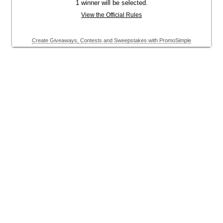
1 winner will be selected.
View the Official Rules
Create Giveaways, Contests and Sweepstakes with PromoSimple