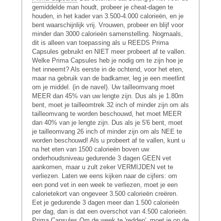
gemiddelde man houdt, probeer je cheat-dagen te
houden, in het kader van 3.500-4.000 calorieën, en je
bent waarschijnlijk vrij. Vrouwen, probeer en blijf voor
minder dan 3000 calorieën samenstelling. Nogmaals,
dit is alleen van toepassing als u REEDS Prima
Capsules gebruikt en NIET meer probeert af te vallen.
Welke Prima Capsules heb je nodig om te zijn hoe je
het inneemt? Als eerste in de ochtend, voor het eten,
maar na gebruik van de badkamer, leg je een meetlint
om je middel. (in de navel). Uw tailleomvang moet
MEER dan 45% van uw lengte zijn. Dus als je 1.80m
bent, moet je tailleomtrek 32 inch of minder zijn om als
tailleomvang te worden beschouwd, het moet MEER
dan 40% van je lengte zijn. Dus als je 5'6 bent, moet
je tailleomvang 26 inch of minder zijn om als NEE te
worden beschouwd! Als u probeert af te vallen, kunt u
na het eten van 1500 calorieën boven uw
onderhoudsniveau gedurende 3 dagen GEEN vet
aankomen, maar u zult zeker VERMIJDEN vet te
verliezen. Laten we eens kijken naar de cijfers: om
een ​​pond vet in een week te verliezen, moet je een
calorietekort van ongeveer 3.500 calorieën creëren.
Eet je gedurende 3 dagen meer dan 1.500 calorieën
per dag, dan is dat een overschot van 4.500 calorieën.
Prima Capsules
Om de week te 'redden', moet je op de