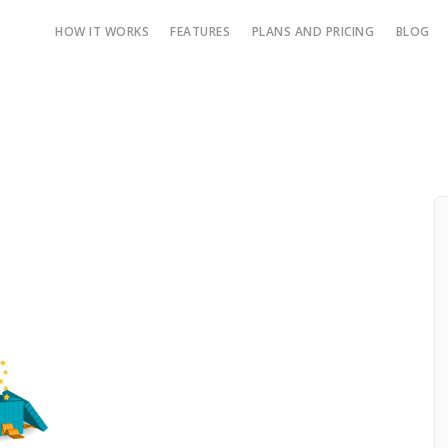
HOW IT WORKS
FEATURES
PLANS AND PRICING
BLOG