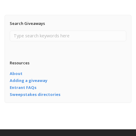
Search Giveaways
Resources
About
Adding a giveaway
Entrant FAQs
Sweepstakes directories