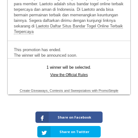
Share on Facebook
Share on Twitter