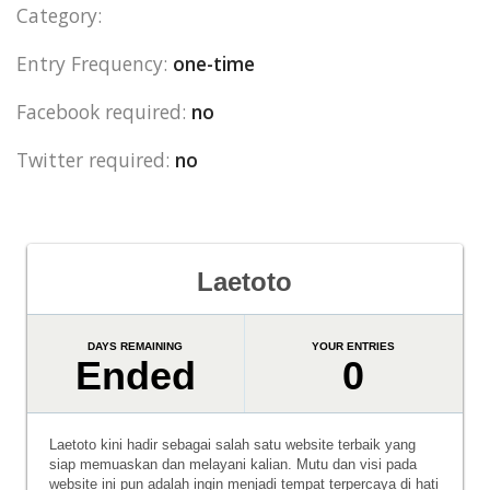
Category:
Entry Frequency:
one-time
Facebook required:
no
Twitter required:
no