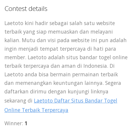
Contest details
Laetoto kini hadir sebagai salah satu website
terbaik yang siap memuaskan dan melayani
kalian. Mutu dan visi pada website ini pun adalah
ingin menjadi tempat terpercaya di hati para
member. Laetoto adalah situs bandar togel online
terbaik terpercaya dan aman di Indonesia. Di
Laetoto anda bisa bermain permainan terbaik
dan memenangkan keuntungan lainnya. Segera
daftarkan dirimu dengan kunjungi linknya
sekarang di
Laetoto Daftar Situs Bandar Togel
Online Terbaik Terpercaya
Winner:
1